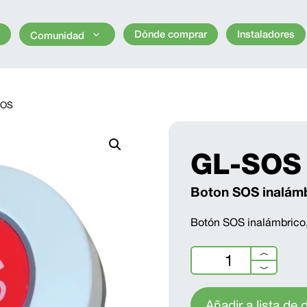
s
Dónde comprar
Instaladores
Comunidad
SOS
GL-SOS
Boton SOS inalám
Botón SOS inalámbrico
GL-
︿
SOS
﹀
cantidad
Añadir a lista de