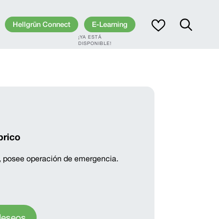
Hellgrün Connect
E-Learning
¡YA ESTÁ
DISPONIBLE!
brico
, posee operación de emergencia.
 deseos