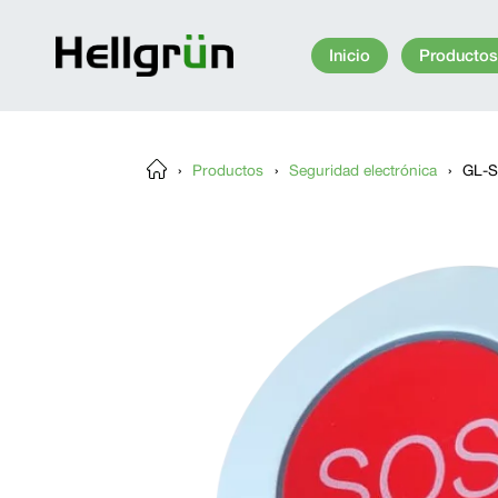
Saltar
al
Inicio
Producto
contenido
›
Productos
›
Seguridad electrónica
›
GL-