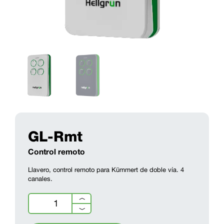
GL-Rmt
Control remoto
Llavero, control remoto para Kümmert de doble vía. 4
canales.
GL-
︿
Rmt
﹀
cantidad