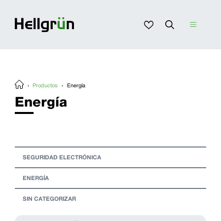
Saltar
al
contenido
Menú
›
Productos
›
Energía
Energía
SEGURIDAD ELECTRÓNICA
ENERGÍA
SIN CATEGORIZAR